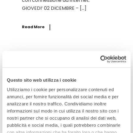
con connessione ad internet.
GIOVEDI’ 02 DICEMBRE – […]
Read More
Questo sito web utilizza i cookie
Utilizziamo i cookie per personalizzare contenuti ed
By
12 Maggio 2021
annunci, per fornire funzionalità dei social media e per
Archivio
,
Digital Strategy
,
News
,
Pallades
analizzare il nostro traffico. Condividiamo inoltre
Matteo Zambon
informazioni sul modo in cui utilizza il nostro sito con i
nostri partner che si occupano di analisi dei dati web,
presenta la Web
pubblicità e social media, i quali potrebbero combinarle
con altre informazioni che ha fornito loro o che hanno