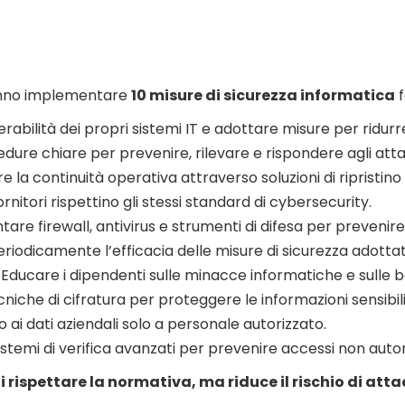
vranno implementare
10 misure di sicurezza informatica
f
abilità dei propri sistemi IT e adottare misure per ridurre 
dure chiare per prevenire, rilevare e rispondere agli atta
 la continuità operativa attraverso soluzioni di ripristino 
rnitori rispettino gli stessi standard di cybersecurity.
e firewall, antivirus e strumenti di difesa per prevenire 
riodicamente l’efficacia delle misure di sicurezza adottat
Educare i dipendenti sulle minacce informatiche e sulle be
cniche di cifratura per proteggere le informazioni sensibili
 ai dati aziendali solo a personale autorizzato.
emi di verifica avanzati per prevenire accessi non autori
 rispettare la normativa, ma riduce il rischio di atta