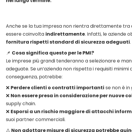
nel lungo termine.
Anche se la tua impresa non rientra direttamente tra q
essere coinvolta
indirettamente
. Infatti, le aziend
fornitura rispetti standard di sicurezza adeguati
.
📌
Cosa significa questo per le PMI?
Le imprese più grandi tenderanno a selezionare e mant
adeguate. Se un’azienda non rispetta i requisiti minimi 
conseguenza, potrebbe:
❌
Perdere clienti o contratti importanti
se non è in 
❌
Non essere presa in considerazione per nuove co
supply chain.
❌
Esporsi a un rischio maggiore di attacchi inform
suoi partner commerciali.
⚠
Non adottare misure di sicurezza potrebbe quindi