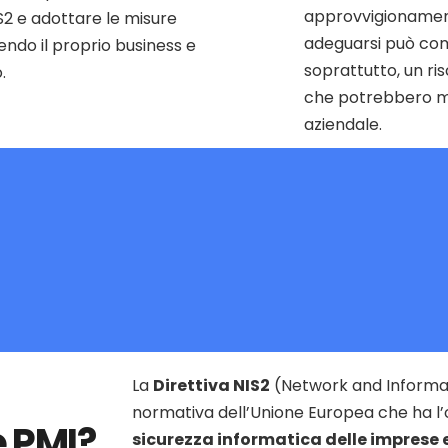
approvvigionament
S2 e adottare le misure
adeguarsi può co
ndo il proprio business e
soprattutto, un ris
.
che potrebbero me
aziendale.
La
Direttiva NIS2
(Network and Informat
normativa dell’Unione Europea che ha l’
e PMI?
sicurezza informatica delle imprese e