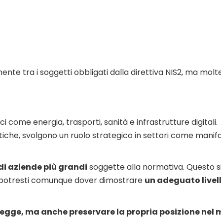
ente tra i soggetti obbligati dalla direttiva NIS2, ma mo
i come energia, trasporti, sanità e infrastrutture digitali.
he, svolgono un ruolo strategico in settori come manifattur
di aziende più grandi
soggette alla normativa. Questo si
, potresti comunque dover dimostrare
un adeguato livel
a legge, ma anche preservare la propria posizione ne