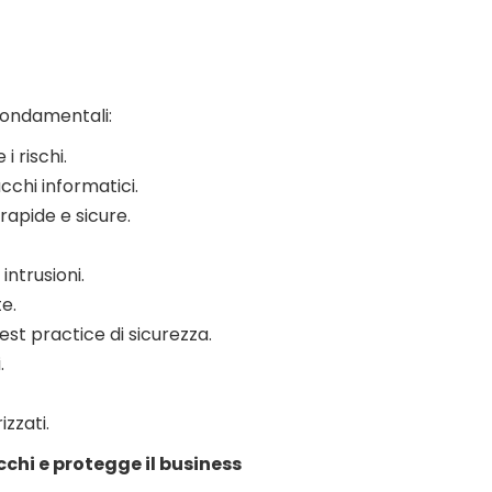
ondamentali:
i rischi.
cchi informatici.
rapide e sicure.
intrusioni.
e.
st practice di sicurezza.
.
zzati.
cchi e protegge il business