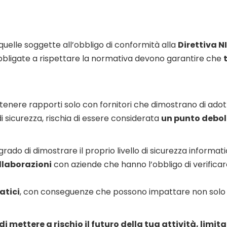
uelle soggette all’obbligo di conformità alla
Direttiva N
e obbligate a rispettare la normativa devono garantire che
enere rapporti solo con fornitori che dimostrano di adot
di sicurezza, rischia di essere considerata
un punto debole
grado di dimostrare il proprio livello di sicurezza informati
llaborazioni
con aziende che hanno l’obbligo di verificar
atici
, con conseguenze che possono impattare non solo l
 mettere a rischio il futuro della tua attività, limit