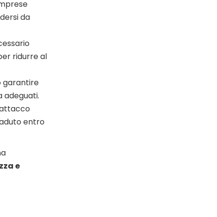
 imprese
dersi da
cessario
per ridurre al
o garantire
a adeguati.
i attacco
ccaduto entro
ma
zza e