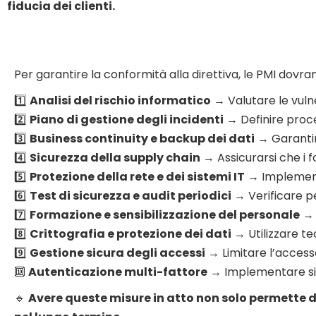
fiducia dei clienti.
Per garantire la conformità alla direttiva, le PMI do
1️⃣
Analisi del rischio informatico
→ Valutare le vulner
2️⃣
Piano di gestione degli incidenti
→ Definire proce
3️⃣
Business continuity e backup dei dati
→ Garantire
4️⃣
Sicurezza della supply chain
→ Assicurarsi che i fo
5️⃣
Protezione della rete e dei sistemi IT
→ Implementar
6️⃣
Test di sicurezza e audit periodici
→ Verificare pe
7️⃣
Formazione e sensibilizzazione del personale
→ 
8️⃣
Crittografia e protezione dei dati
→ Utilizzare te
9️⃣
Gestione sicura degli accessi
→ Limitare l’accesso
🔟
Autenticazione multi-fattore
→ Implementare sist
🔹
Avere queste misure in atto non solo permette di