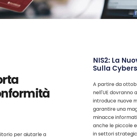
NIS2: La Nuo
Sulla Cybers
orta
A partire da ottob
onformità
nell'UE dovranno a
introduce nuove m
garantire una mag
minacce informati
anche le piccole 
in settori strategi
itorio per aiutarle a