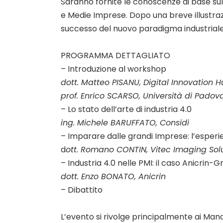
Saranno fornite le conoscenze di base sull
e Medie Imprese. Dopo una breve illustrazi
successo del nuovo paradigma industriale
PROGRAMMA DETTAGLIATO
– Introduzione al workshop
dott. Matteo PISANU, Digital Innovation 
prof. Enrico SCARSO, Università di Padov
– Lo stato dell’arte di industria 4.0
ing. Michele BARUFFATO, Considi
– Imparare dalle grandi Imprese: l’esperi
d
ott. Romano CONTIN, Vitec Imaging Sol
– Industria 4.0 nelle PMI: il caso Anicrin-G
dott. Enzo BONATO, Anicrin
– Dibattito
L’evento si rivolge principalmente ai Manag