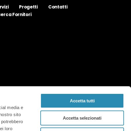
rvizi
Progetti
Contatti
cerca Fornitori
Accetta tutti
cial media e
nostro sito
Accetta selezionati
i potrebbero
ei loro
co Fermi,134 – 36100 Vicenza (Italia) |