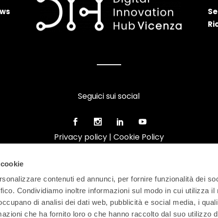
ws
Se
Ri
Seguici sui social
Privacy policy
|
Cookie Policy
 cookie
rsonalizzare contenuti ed annunci, per fornire funzionalità dei so
ffico. Condividiamo inoltre informazioni sul modo in cui utilizza il 
 occupano di analisi dei dati web, pubblicità e social media, i qual
azioni che ha fornito loro o che hanno raccolto dal suo utilizzo d
FEDERAZIONE ARTIGIANI IMPRENDITORI VICENTINI | Via Enri