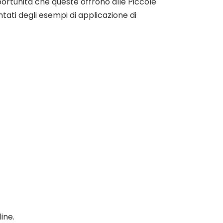
pportunità che queste offrono alle Piccole
tati degli esempi di applicazione di
ine.