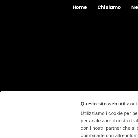
Home
Chi siamo
Ne
Questo sito web utilizza i
Utilizziamo i cookie per pe
per analizzare il nostro tra
con i nostri partner che si
combinarle con altre inform