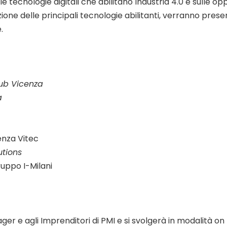
e tecnologie digitali che abilitano Industria 4.0 e sulle o
one delle principali tecnologie abilitanti, verranno presen
.
Hub Vicenza
a
enza Vitec
utions
ruppo I-Milani
er e agli Imprenditori di PMI e si svolgerà in modalità on l