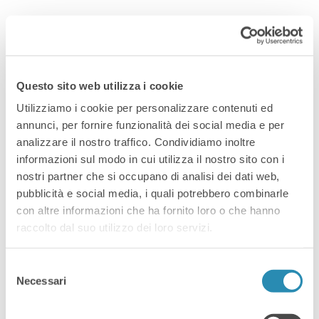
By
2 Aprile 2026
News
Vendere sui
Questo sito web utilizza i cookie
Marketplace:
Utilizziamo i cookie per personalizzare contenuti ed
Opportunità,
annunci, per fornire funzionalità dei social media e per
analizzare il nostro traffico. Condividiamo inoltre
Resilienza e AI.
informazioni sul modo in cui utilizza il nostro sito con i
nostri partner che si occupano di analisi dei dati web,
Tre webinar
pubblicità e social media, i quali potrebbero combinarle
con altre informazioni che ha fornito loro o che hanno
gratuiti per
raccolto dal suo utilizzo dei loro servizi.
prepararsi
Selezione
Necessari
del
all’evento
consenso