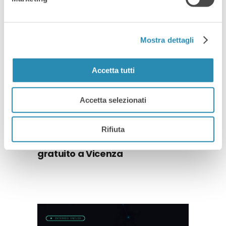
Mostra dettagli
Accetta tutti
Accetta selezionati
Agenti AI, RAG e Realtà Estesa
Rifiuta
per il manifatturiero: evento
gratuito a Vicenza