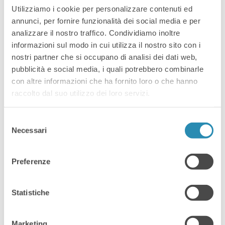
Utilizziamo i cookie per personalizzare contenuti ed
annunci, per fornire funzionalità dei social media e per
analizzare il nostro traffico. Condividiamo inoltre
informazioni sul modo in cui utilizza il nostro sito con i
nostri partner che si occupano di analisi dei dati web,
pubblicità e social media, i quali potrebbero combinarle
con altre informazioni che ha fornito loro o che hanno
raccolto dal suo utilizzo dei loro servizi.
Selezione
Necessari
del
consenso
TechWarriors Talk: a Vicenza la
Preferenze
parità di genere si affronta con
ironia, dati e zero peli sulla
lingua
Statistiche
Marketing