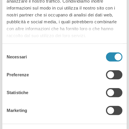
Strumenti
analizzare il nostro traffico. Condividiamo inoltre
informazioni sul modo in cui utilizza il nostro sito con i
digitali per le
nostri partner che si occupano di analisi dei dati web,
pubblicità e social media, i quali potrebbero combinarle
Imprese in
con altre informazioni che ha fornito loro o che hanno
raccolto dal suo utilizzo dei loro servizi.
movimento
Selezione
Necessari
Sei un artigiano o lavori per
del
consenso
un’impresa che effettua interventi
presso la sede del cliente (es.
Preferenze
installazione impianti)? Se la risposta
è affermativa, allora questo evento
Statistiche
online fa al caso tuo. Perdi molto
tempo per compilare i rapportini
Marketing
intervento su carta, per ricopiare i
dati sul gestionale, scansionarli e
archiviarli? Ti è mai capitato che […]