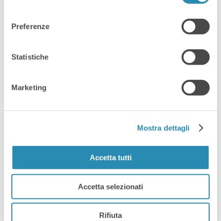
consenso
Preferenze
Statistiche
Marketing
Mostra dettagli
AI Playground:
Dall’interfaccia Utente Al
Backend, L’AI Generativa
Accetta tutti
Entra Nello Sviluppo Software
Accetta selezionati
Rifiuta