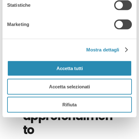
Statistiche
Read More
Marketing
Mostra dettagli
Accetta tutti
By
8 Novembre 2021
Archivio
,
E-commerce
,
News
Amazon Q&A:
Accetta selezionati
una serata di
Rifiuta
approfondimen
to