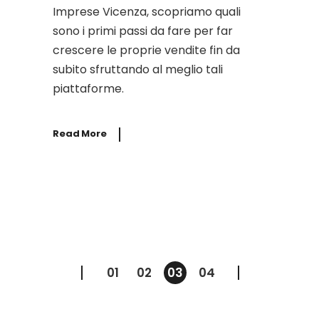
Imprese Vicenza, scopriamo quali
sono i primi passi da fare per far
crescere le proprie vendite fin da
subito sfruttando al meglio tali
piattaforme.
Read More
Paginazione
01
02
03
04
degli