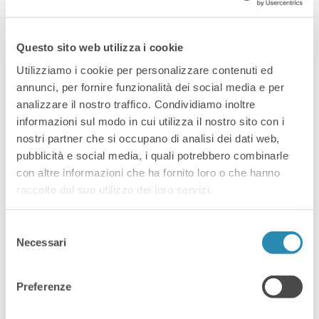
fornitore GGS
Questo sito web utilizza i cookie
Vuoi scoprire come diventare un
Utilizziamo i cookie per personalizzare contenuti ed
fornitore GGS all’interno di
annunci, per fornire funzionalità dei social media e per
Alibaba.com? Conosci i vantaggi che
analizzare il nostro traffico. Condividiamo inoltre
potresti ottenere diventando
informazioni sul modo in cui utilizza il nostro sito con i
membro Global Gold Supplier di una
nostri partner che si occupano di analisi dei dati web,
pubblicità e social media, i quali potrebbero combinarle
delle più grandi piattaforme di vendita
con altre informazioni che ha fornito loro o che hanno
e contrattazione al mondo? Ilaria
raccolto dal suo utilizzo dei loro servizi.
Pivato, e-commerce specialist del
Digital Innovation Hub di
Selezione
Confartigianato Imprese Vicenza
Necessari
del
risponde alle nostre domande. Per
consenso
maggiori info scrivici a
Preferenze
marketplace@digitalinnovationhubvicenza.it
[…]