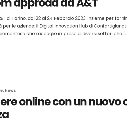
com approda ad A&T
&T di Torino, dal 22 al 24 Febbraio 2023, insieme per forni
à per le aziende: il Digital Innovation Hub di Confartigia
iemontese che raccoglie imprese di diversi settori che [
ce
,
News
re online con un nuovo 
za