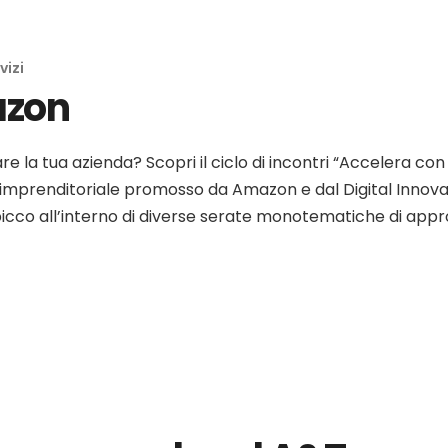
vizi
azon
re la tua azienda? Scopri il ciclo di incontri “Accelera co
a imprenditoriale promosso da Amazon e dal Digital Innov
spicco all’interno di diverse serate monotematiche di app