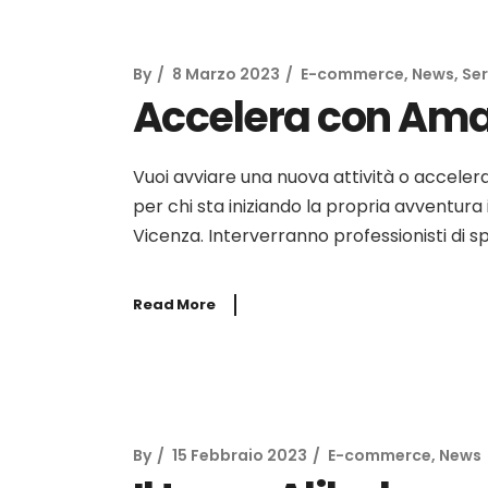
By
8 Marzo 2023
E-commerce
,
News
,
Ser
Accelera con Am
Vuoi avviare una nuova attività o accelera
per chi sta iniziando la propria avventur
Vicenza. Interverranno professionisti di 
Read More
By
15 Febbraio 2023
E-commerce
,
News