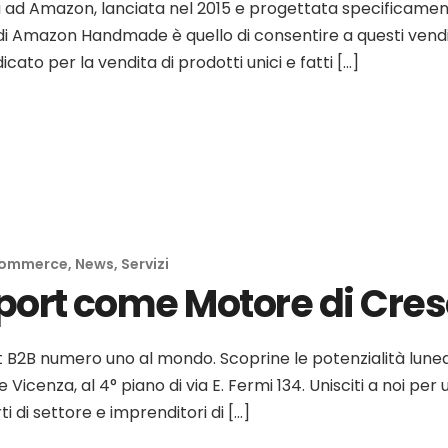
 Amazon, lanciata nel 2015 e progettata specificamente pe
le di Amazon Handmade è quello di consentire a questi vend
icato per la vendita di prodotti unici e fatti […]
commerce
,
News
,
Servizi
Export come Motore di Cres
B2B numero uno al mondo. Scoprine le potenzialità lunedì 5 
icenza, al 4° piano di via E. Fermi 134. Unisciti a noi per u
di settore e imprenditori di […]