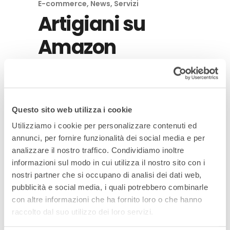
E-commerce
,
News
,
Servizi
Artigiani su
Amazon
Scopri tutti i prodotti degli artigiani
che hanno scelto di proporsi su
Amazon con il contributo del Digital
Questo sito web utilizza i cookie
Innovation Hub di Confartigianato
Utilizziamo i cookie per personalizzare contenuti ed
Imprese Vicenza grazie ad un servizio
annunci, per fornire funzionalità dei social media e per
di assistenza puntuale e concreto.
analizzare il nostro traffico. Condividiamo inoltre
informazioni sul modo in cui utilizza il nostro sito con i
nostri partner che si occupano di analisi dei dati web,
Read More
pubblicità e social media, i quali potrebbero combinarle
con altre informazioni che ha fornito loro o che hanno
raccolto dal suo utilizzo dei loro servizi.