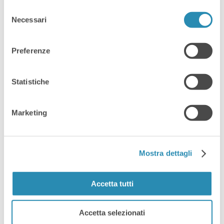
Selezione
Necessari
del
consenso
By
14 Dicembre 2023
Eventi
,
News
EXTRAORDINARY
Preferenze
DAYS – AI
Statistiche
MARKETING
Marketing
WORKFLOW
Fondamenti, tools e strategie per
Mostra dettagli
ottimizzare creatività e flusso di
lavoro Con Mariachiara Zanin e
Accetta tutti
Daniele Cazzola Martedì 16 gennaio –
sala plenaria – prima sessione:
Accetta selezionati
Workflow tramite AI 9.00 – 12.00