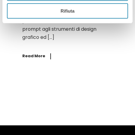
Fondamenti Teorici e Introduzione agli
Rifiuta
Strumenti ChatGPT, Canva e CapCut
per la creazione di contenuti dal
prompt agli strumenti di design
grafico ed […]
Read More