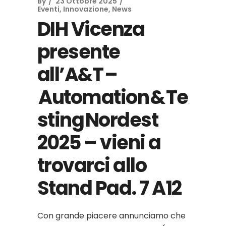
By
23 Ottobre 2025
Eventi
,
Innovazione
,
News
DIH Vicenza
presente
all’A&T –
Automation & Te
sting Nordest
2025 – vieni a
trovarci allo
Stand Pad. 7 A12
Con grande piacere annunciamo che