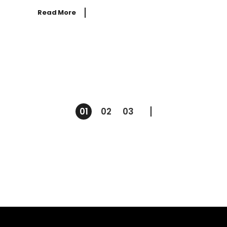
Read More
01
02
03
Paginazione
degli
articoli