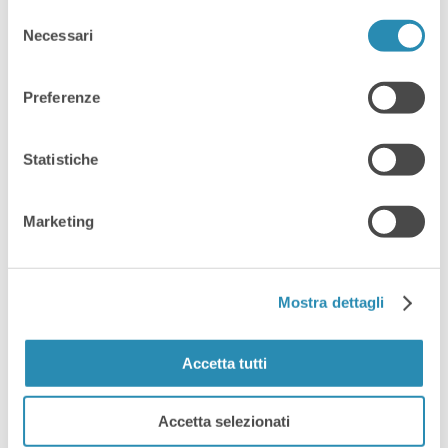
Selezione
Necessari
del
consenso
Preferenze
By
17 Gennaio 2025
Innovazione
,
News
Statistiche
Come dare una
spinta digitale
Marketing
alla tua PMI
senza sprechi:
Mostra dettagli
strumenti, casi
Accetta tutti
reali e incentivi
Accetta selezionati