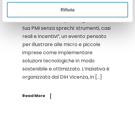
Il 29 gennaio 2025, dalle 16:30 alle
Rifiuta
17:00, si terrà il webinar dal titolo
“Come dare una spinta digitale alla
tua PMI senza sprechi: strumenti, casi
reali e incentivi”, un evento pensato
per illustrare alle micro e piccole
imprese come implementare
soluzioni tecnologiche in modo
sostenibile e ottimizzato. L’iniziativa è
organizzata dal DIH Vicenza, in […]
Read More