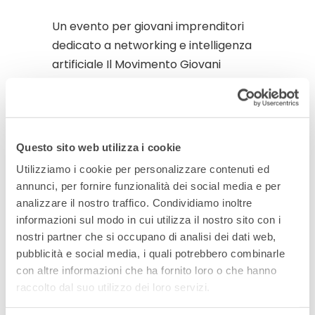
Un evento per giovani imprenditori
dedicato a networking e intelligenza
artificiale Il Movimento Giovani
Imprenditori di Confartigianato
Imprese Vicenza presenta una nuova
tappa di “Costruire Futuro Qui”, il
format itinerante dedicato alle nuove
Questo sito web utilizza i cookie
generazioni di imprenditori e
Utilizziamo i cookie per personalizzare contenuti ed
imprenditrici. L’appuntamento è per:
annunci, per fornire funzionalità dei social media e per
📅 Lunedì 14 luglio 2025🕕 Ore 18.00📍
analizzare il nostro traffico. Condividiamo inoltre
Cantina Pegoraro, Via Calbin 24,
informazioni sul modo in cui utilizza il nostro sito con i
Barbarano Mossano […]
nostri partner che si occupano di analisi dei dati web,
pubblicità e social media, i quali potrebbero combinarle
con altre informazioni che ha fornito loro o che hanno
Read More
raccolto dal suo utilizzo dei loro servizi.