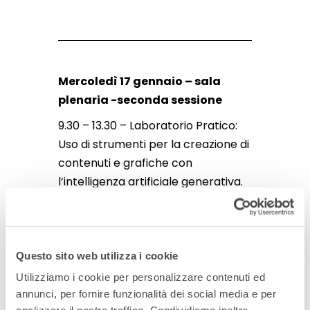
Mercoledì 17 gennaio – sala
plenaria -seconda sessione
9.30 – 13.30 – Laboratorio Pratico:
Uso di strumenti per la creazione di
contenuti e grafiche con
l’intelligenza artificiale generativa.
Approfondimenti sull’utilizzo di
Midjouney e Runway gen2 con
tecniche di integrazioni con
Questo sito web utilizza i cookie
Photoshop per impostare progetti
Utilizziamo i cookie per personalizzare contenuti ed
di comunicazione.
annunci, per fornire funzionalità dei social media e per
Q&A e confronto di esperienze