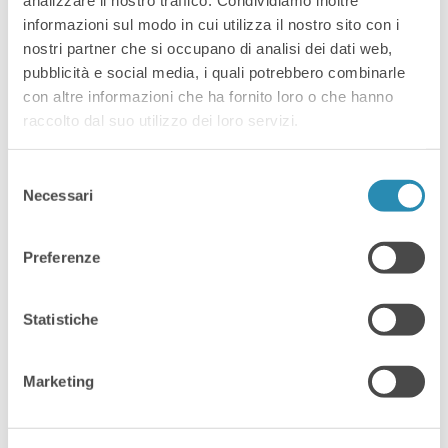
analizzare il nostro traffico. Condividiamo inoltre
informazioni sul modo in cui utilizza il nostro sito con i
nostri partner che si occupano di analisi dei dati web,
Iscriviti Subito!
pubblicità e social media, i quali potrebbero combinarle
con altre informazioni che ha fornito loro o che hanno
raccolto dal suo utilizzo dei loro servizi.
Selezione
Digital Marketing
Innovazione
Necessari
del
consenso
Novità
Nuove tecnologie
Preferenze
Share:
Statistiche
Marketing