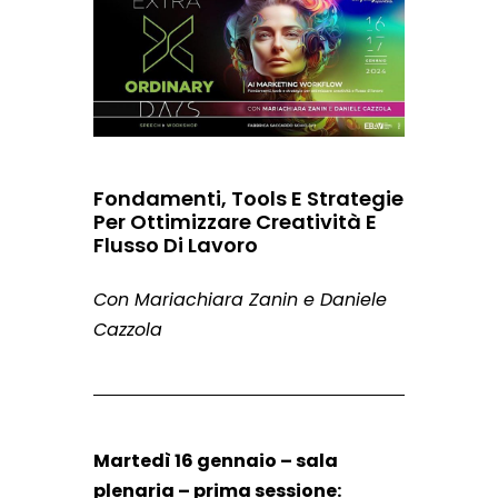
Fondamenti, Tools E Strategie
Per Ottimizzare Creatività E
Flusso Di Lavoro
Con Mariachiara Zanin e Daniele
Cazzola
Martedì 16 gennaio – sala
plenaria – prima sessione: