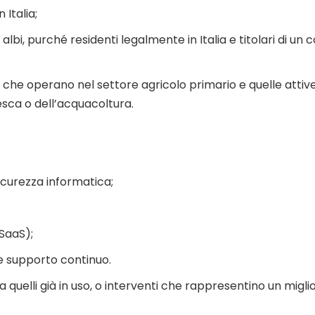
 Italia;
d albi, purché residenti legalmente in Italia e titolari di u
de che operano nel settore agricolo primario e quelle attiv
esca o dell’acquacoltura.
icurezza informatica;
(SaaS);
 e supporto continuo.
o a quelli già in uso, o interventi che rappresentino un migl