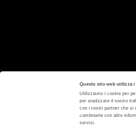
Questo sito web utilizza i
Utilizziamo i cookie per pe
per analizzare il nostro tra
con i nostri partner che si
combinarle con altre inform
servizi.