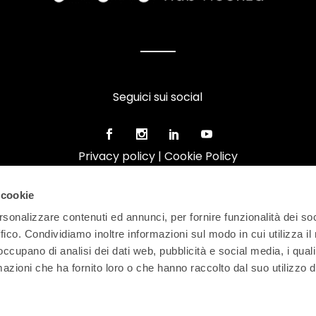
Seguici sui social
Privacy policy
|
Cookie Policy
 cookie
rsonalizzare contenuti ed annunci, per fornire funzionalità dei so
ffico. Condividiamo inoltre informazioni sul modo in cui utilizza il 
 occupano di analisi dei dati web, pubblicità e social media, i qual
azioni che ha fornito loro o che hanno raccolto dal suo utilizzo d
FEDERAZIONE ARTIGIANI IMPRENDITORI VICENTINI | Via Enri
P.IVA 02371540242 | REA VI-226266 | Tel. 0444.392300 | F
info@confartigianatovicenza.it
| Pec: categorie@artigiani