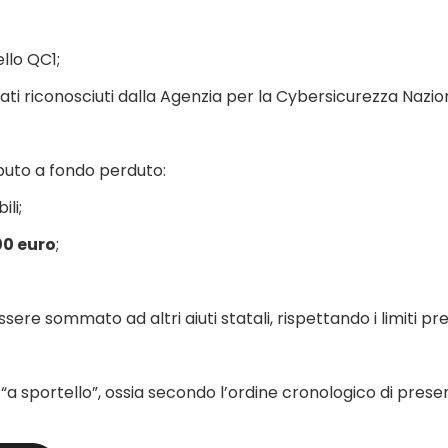
llo QC1;
ti riconosciuti dalla Agenzia per la Cybersicurezza Nazio
uto a fondo perduto:
li;
00 euro
;
ssere sommato ad altri aiuti statali, rispettando i limiti p
 sportello”, ossia secondo l’ordine cronologico di presen