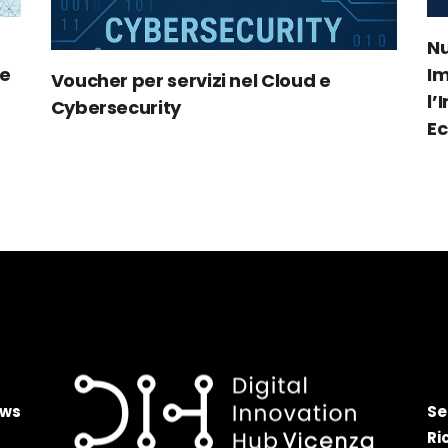
Nu
le
Im
Voucher per servizi nel Cloud e
l’
Cybersecurity
Ec
ws
Se
Ri