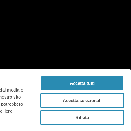
Accetta tutti
cial media e
nostro sito
Accetta selezionati
i potrebbero
ei loro
co Fermi,134 – 36100 Vicenza (Italia) |
Rifiuta
ax 0444.961003 | Email:
.vi.legalmail.it | Copyright © FAIV