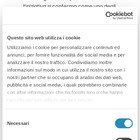
l’iniziativa si conferma come uno degli
appuntamenti più attesi dalla
comunità tecnologica italiana ed
europea. Un punto di riferimento per
Questo sito web utilizza i cookie
la community tech […]
Utilizziamo i cookie per personalizzare contenuti ed
annunci, per fornire funzionalità dei social media e per
Read More
analizzare il nostro traffico. Condividiamo inoltre
informazioni sul modo in cui utilizza il nostro sito con i
nostri partner che si occupano di analisi dei dati web,
pubblicità e social media, i quali potrebbero combinarle
con altre informazioni che ha fornito loro o che hanno
raccolto dal suo utilizzo dei loro servizi.
By
12 Settembre 2025
Eventi
,
News
Selezione
Workshop:
Necessari
del
consenso