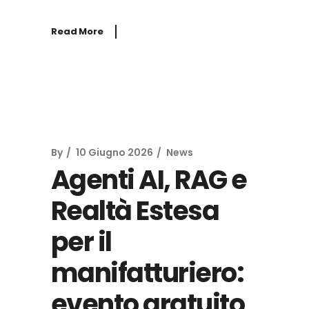
Read More
By
10 Giugno 2026
News
Agenti AI, RAG e
Realtà Estesa
per il
manifatturiero:
evento gratuito