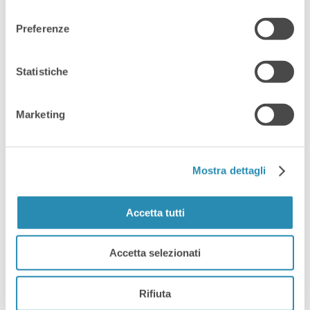
l’obiettivo non è solo “mostrare
consenso
contenuti”, ma creare un’esperienza
Preferenze
interattiva (formazione, prodotto,
marketing o gioco) con output 2D/3D
Statistiche
in tempo reale.
Marketing
ISCRIVITI
Mostra dettagli
Share:
Accetta tutti
Accetta selezionati
Rifiuta