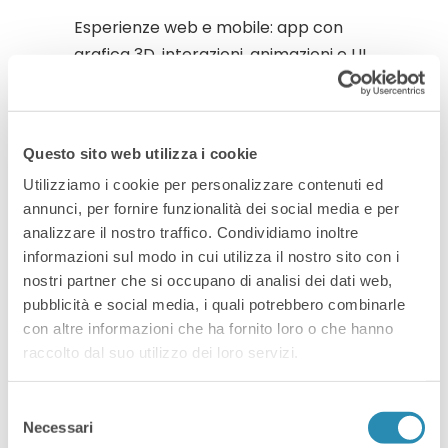
Esperienze web e mobile: app con
grafica 3D, interazioni, animazioni e UI
evolute.
Perché si usa spesso:
Ti dà un ambiente completo per
Questo sito web utilizza i cookie
grafica, fisica, animazioni, UI, audio e
Utilizziamo i cookie per personalizzare contenuti ed
gestione input.
annunci, per fornire funzionalità dei social media e per
analizzare il nostro traffico. Condividiamo inoltre
Esporta su molte piattaforme (PC,
informazioni sul modo in cui utilizza il nostro sito con i
mobile, VR, web) senza riscrivere
nostri partner che si occupano di analisi dei dati web,
tutto.
pubblicità e social media, i quali potrebbero combinarle
con altre informazioni che ha fornito loro o che hanno
Permette di sviluppare in C#, con
raccolto dal suo utilizzo dei loro servizi.
workflow abbastanza rapido per
prototipare e iterare.
Selezione
In sintesi: Unity serve quando
Necessari
del