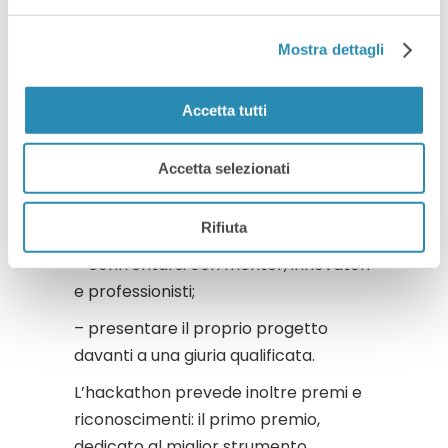
– lavorare su problemi concreti legati
alla governance territoriale;
Mostra dettagli
– collaborare con persone con
competenze diverse;
Accetta tutti
– sperimentare strumenti di analisi,
visualizzazione, AI e prototipazione;
Accetta selezionati
– trasformare dataset pubblici in
soluzioni leggibili e applicabili;
Rifiuta
– confrontarsi con mentor, innovatori
e professionisti;
– presentare il proprio progetto
davanti a una giuria qualificata.
L’hackathon prevede inoltre premi e
riconoscimenti: il primo premio,
dedicato al miglior strumento