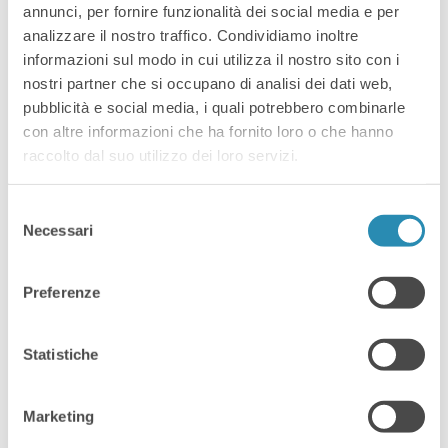
annunci, per fornire funzionalità dei social media e per
intelligenza artificiale, comunicazione
analizzare il nostro traffico. Condividiamo inoltre
e business. L’obiettivo finale sarà
informazioni sul modo in cui utilizza il nostro sito con i
presentare la propria idea davanti a
nostri partner che si occupano di analisi dei dati web,
una giuria di esperti.
pubblicità e social media, i quali potrebbero combinarle
con altre informazioni che ha fornito loro o che hanno
Perché partecipare
raccolto dal suo utilizzo dei loro servizi.
all’hackathon
Selezione
Necessari
del
Partecipare all’
Open Data
consenso
Hackathon ENCLOD Vicenza
Preferenze
significa confrontarsi con sfide reali e
dataset concreti, sperimentando un
approccio pratico all’utilizzo dei dati
Statistiche
pubblici.
Marketing
L’evento offre l’opportunità di: