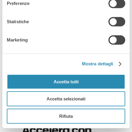
della collaborazione tra Amazon e
Preferenze
ICE, Italian Trade & Investment
Agency, puoi usufruire di un esclusivo
Statistiche
boost di traffico per promuovere i
tuoi prodotti in Italia e all’estero!
Marketing
Nell’ambito del […]
Read More
Mostra dettagli
Accetta tutti
Accetta selezionati
By
8 Marzo 2023
Rifiuta
E-commerce
,
News
,
Servizi
Accelera con