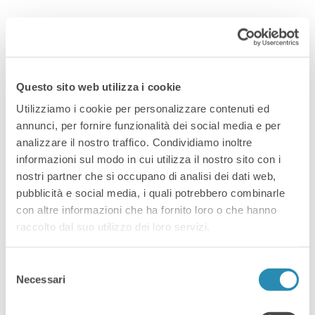
By
8 Marzo 2023
E-commerce
,
News
,
Servizi
Rinnovata la
Questo sito web utilizza i cookie
collaborazione
Utilizziamo i cookie per personalizzare contenuti ed
annunci, per fornire funzionalità dei social media e per
tra ICE ed
analizzare il nostro traffico. Condividiamo inoltre
informazioni sul modo in cui utilizza il nostro sito con i
Amazon per il
nostri partner che si occupano di analisi dei dati web,
pubblicità e social media, i quali potrebbero combinarle
2023
con altre informazioni che ha fornito loro o che hanno
raccolto dal suo utilizzo dei loro servizi.
Sapevi che per chi vuole iniziare a
Selezione
vendere i propri prodotti su Amazon è
Necessari
del
previsto un supporto da parte
consenso
dell’agenzia ICE? Con la terza edizione