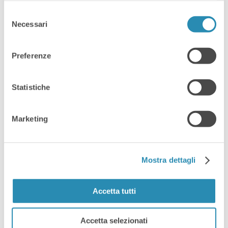
dal Comune di Vicenza all’interno di
Selezione
Vicenza Innovation Lab, in
Necessari
del
collaborazione con i comuni di
consenso
Altavilla, Creazzo, Sovizzo e Torri di
Preferenze
Quartesolo. L’organizzazione
operativa è stata curata dal Digital
Statistiche
Innovation Hub di Confartigianato
Imprese Vicenza.
Marketing
Digitalizzazione
Hackathon
Mostra dettagli
Innovazione
Accetta tutti
Share:
Accetta selezionati