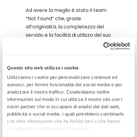
Ad avere la meglio è stato il team
“Not Found” che, grazie
all’originalità, la completezza del
servizio e la facilità di utilizzo del suo
progetto, è tornato a casa con un
premio in denaro di 2500 euro.
L’idea, un range di lavori possibili
attinenti ai settori Stem e
Questo sito web utilizza i cookie
l’identificazione di figure femminili
Utilizziamo i cookie per personalizzare contenuti ed
chiave nelle quali rispecchiarsi, ha
annunci, per fornire funzionalità dei social media e per
analizzare il nostro traffico. Condividiamo inoltre
incontrato il consenso della giuria.
informazioni sul modo in cui utilizza il nostro sito con i
nostri partner che si occupano di analisi dei dati web,
Il progetto
pubblicità e social media, i quali potrebbero combinarle
con altre informazioni che ha fornito loro o che hanno
L’evento “ViChallenge Hackathon –
raccolto dal suo utilizzo dei loro servizi.
Ideas for Future” è stato promosso