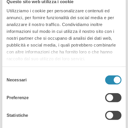
Presidente del Mandamento di
Questo sito web utilizza i cookie
Bassano del Grappa per
Utilizziamo i cookie per personalizzare contenuti ed
Confartigianato Imprese
annunci, per fornire funzionalità dei social media e per
Vicenza
analizzare il nostro traffico. Condividiamo inoltre
informazioni sul modo in cui utilizza il nostro sito con i
nostri partner che si occupano di analisi dei dati web,
pubblicità e social media, i quali potrebbero combinarle
con altre informazioni che ha fornito loro o che hanno
raccolto dal suo utilizzo dei loro servizi.
Selezione
Necessari
del
consenso
Preferenze
Statistiche
Andrea Visentin