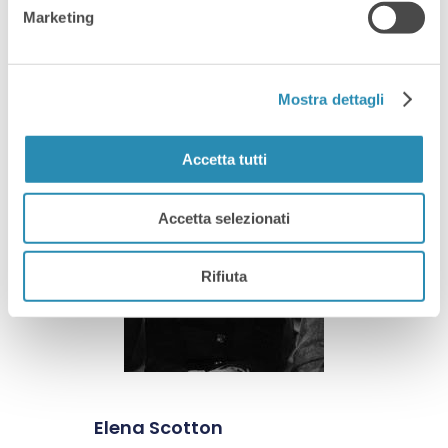
Marketing
Presidente Raggruppamento di
Bassano del Grappa per
Confindustria e responsabile del
Mostra dettagli
progetto Radici Future
Accetta tutti
Accetta selezionati
Rifiuta
Elena Scotton