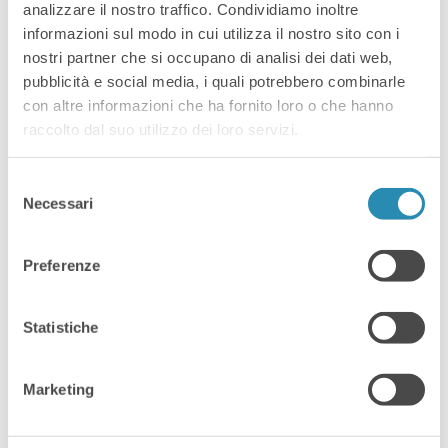
analizzare il nostro traffico. Condividiamo inoltre
presso DIH
informazioni sul modo in cui utilizza il nostro sito con i
nostri partner che si occupano di analisi dei dati web,
Vicenza
pubblicità e social media, i quali potrebbero combinarle
con altre informazioni che ha fornito loro o che hanno
raccolto dal suo utilizzo dei loro servizi.
Il 21 maggio 2024 dalle 17:30 alle 19:00,
il Digital Innovation Hub di
Selezione
Confartigianato Imprese Vicenza
Necessari
del
ospiterà la presentazione della Fiera
consenso
A&T Nordest, dedicata
Preferenze
all’automazione e ai test
nell’industria. L’incontro si terrà a
Vicenza, in Via E. Fermi, 134, e vedrà la
Statistiche
partecipazione di figure chiave
nell’ambito dell’organizzazione di
Marketing
questa importante fiera che
coinvolge i […]