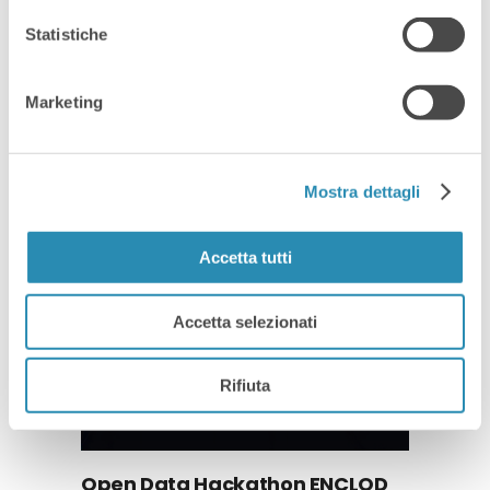
Statistiche
TechWarriors Talk: a Vicenza la
parità di genere si affronta con
Marketing
ironia, dati e zero peli sulla
lingua
Mostra dettagli
Accetta tutti
Accetta selezionati
Rifiuta
Open Data Hackathon ENCLOD