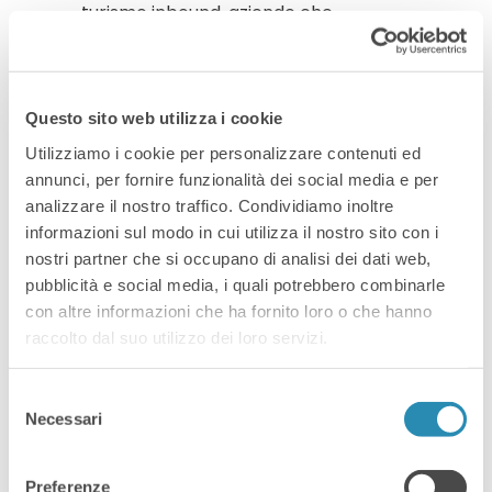
turismo inbound, aziende che
desiderose di iniziare un percorso di
internazionalizzazione al passo coi
tempi DURATA: 1 ora + aperitivo di
Questo sito web utilizza i cookie
networking Siamo pronti a
Utilizziamo i cookie per personalizzare contenuti ed
comunicare digitalmente con […]
annunci, per fornire funzionalità dei social media e per
analizzare il nostro traffico. Condividiamo inoltre
Read More
informazioni sul modo in cui utilizza il nostro sito con i
nostri partner che si occupano di analisi dei dati web,
pubblicità e social media, i quali potrebbero combinarle
con altre informazioni che ha fornito loro o che hanno
raccolto dal suo utilizzo dei loro servizi.
Selezione
Necessari
del
consenso
By
29 Agosto 2018
Archivio
Preferenze