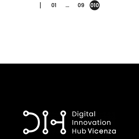
01
…
09
010
Paginazione
degli
articoli