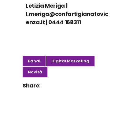
Letizia Meriga |
l.meriga@confartigianatovic
enza.it
|
0444 168311
Bandi
Digital Marketing
Novità
Share: