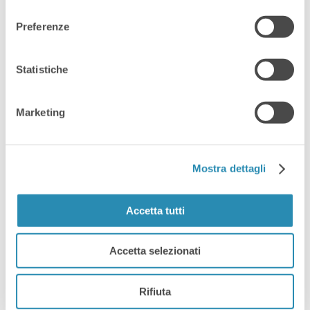
entro il 2024.
Per tutte le aziende
consenso
che necessitano di un supporto
Preferenze
nella preparazione della
pratica, Confartigianato
Statistiche
Imprese Vicenza è a
disposizione. I nostri esperti
possono aiutarti nella gestione
Marketing
della pratica e nella redazione
di progetti digitali, con servizi
particolarmente vantaggiosi
Mostra dettagli
per chi è associato e per chi si
associa.
Accetta tutti
Un’Opportunit
Accetta selezionati
à da Non
Rifiuta