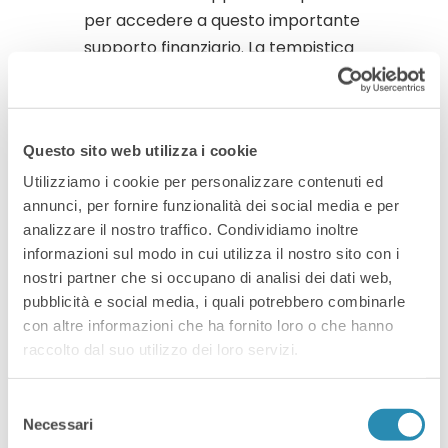
per accedere a questo importante
supporto finanziario. La tempistica
è cruciale, e invitiamo le aziende a
prepararsi in anticipo per sfruttare
al meglio questa occasione.
Questo sito web utilizza i cookie
Spese
Utilizziamo i cookie per personalizzare contenuti ed
annunci, per fornire funzionalità dei social media e per
Ammissibili e
analizzare il nostro traffico. Condividiamo inoltre
informazioni sul modo in cui utilizza il nostro sito con i
Costi Associati
nostri partner che si occupano di analisi dei dati web,
pubblicità e social media, i quali potrebbero combinarle
con altre informazioni che ha fornito loro o che hanno
Le spese ammissibili comprendono
raccolto dal suo utilizzo dei loro servizi.
consulenze per attività digitali
rivolte verso l’estero, che dovranno
Selezione
essere necessariamente fatturate
Necessari
del