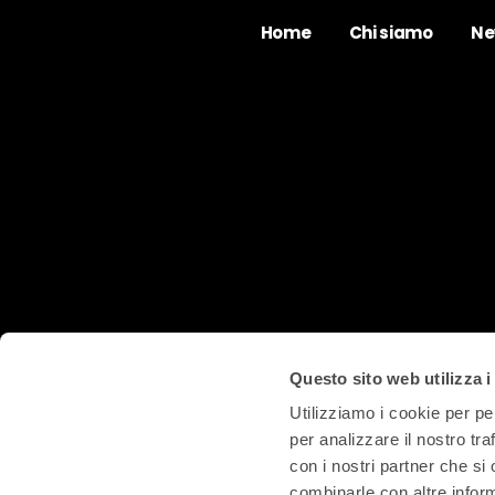
Home
Chi siamo
Ne
Questo sito web utilizza i
Utilizziamo i cookie per pe
per analizzare il nostro tra
con i nostri partner che si
combinarle con altre inform