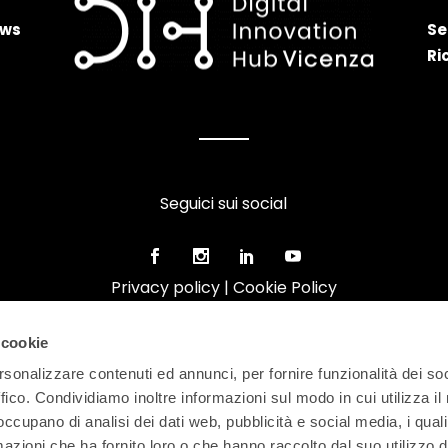
ws
Se
Ri
Seguici sui social
Privacy policy
|
Cookie Policy
 cookie
rsonalizzare contenuti ed annunci, per fornire funzionalità dei so
ffico. Condividiamo inoltre informazioni sul modo in cui utilizza il 
 occupano di analisi dei dati web, pubblicità e social media, i qual
azioni che ha fornito loro o che hanno raccolto dal suo utilizzo d