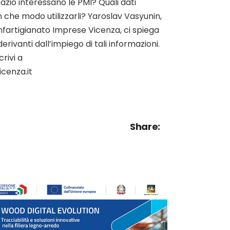
azio interessano le PMI? Quali dati
n che modo utilizzarli? Yaroslav Vasyunin,
onfartigianato Imprese Vicenza, ci spiega
derivanti dall’impiego di tali informazioni.
rivi a
cenza.it
Share: