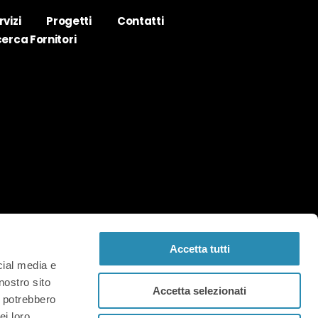
rvizi
Progetti
Contatti
cerca Fornitori
Accetta tutti
cial media e
nostro sito
Accetta selezionati
i potrebbero
ei loro