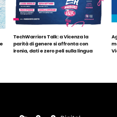
TechWarriors Talk: a Vicenza la
Ag
le
parità di genere si affronta con
ma
ironia, dati e zero peli sulla lingua
V