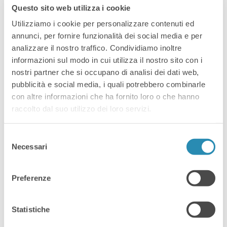
basati sull’IA per il fotoritocco
Questo sito web utilizza i cookie
professionale.
Utilizziamo i cookie per personalizzare contenuti ed
annunci, per fornire funzionalità dei social media e per
analizzare il nostro traffico. Condividiamo inoltre
Costi di partecipazione
informazioni sul modo in cui utilizza il nostro sito con i
nostri partner che si occupano di analisi dei dati web,
150 € iva esclusa: 2 giornate
pubblicità e social media, i quali potrebbero combinarle
(compreso servizio catering per
con altre informazioni che ha fornito loro o che hanno
raccolto dal suo utilizzo dei loro servizi.
pausa pranzo)
130 € iva esclusa: 1 giornata
(compreso servizio catering per
Selezione
Necessari
del
pausa pranzo)
consenso
ISCRIZIONE GRATUITA PER
Preferenze
ASSOCIATI a Confartigianato
Imprese Vicenza o ANFM
Statistiche
Durante le pause fra le sessioni è