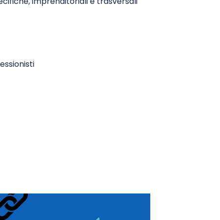
ifiche, imprenditoriali e trasversali
essionisti