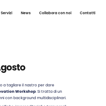
Seal of
Servizi
News
Collabora con noi
Contatti
llence
vation
merce
Seal of
rketing
llence
Center
vation
trategy
merce
NIS2
Agosto
rketing
Center
trategy
 a tagliare il nastro per dare
NIS2
ovation Workshop
. Si tratta di un
 anni con background multidisciplinari.