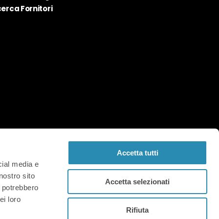
cerca Fornitori
Accetta tutti
cial media e
nostro sito
Accetta selezionati
i potrebbero
ei loro
co Fermi,134 – 36100 Vicenza (Italia) |
Rifiuta
ax 0444.961003 | Email: