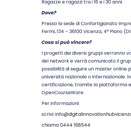
Ragazze e ragazzi tra i 16 e i 30 anni.
Dove?
Presso la sede di Confartigianato Impr
Fermi, 134 – 36100 Vicenza, 4° Piano (D
Cosa si può vincere?
I progetti dei diversi gruppi verranno v
del network e verrà comunicato il grup
possibilità di seguire un master online 
università nazionale o internazionale. I
certificazione, tramite la piattaforma 
OpenCourseWare.
Per informazioni:
scrivi:
info@digitalinnovationhubvicenza
chiama
0444 168544