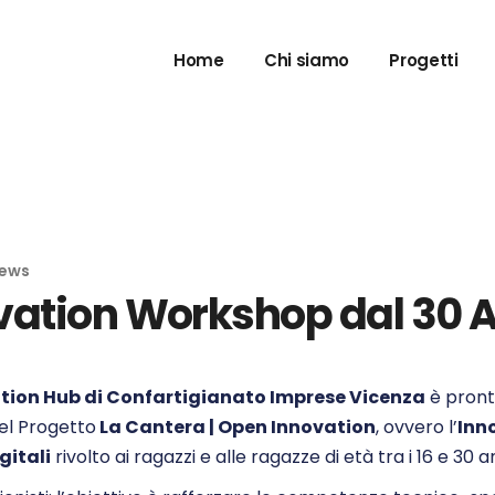
Neural 
Home
Chi siamo
Progetti
Exce
Gate4Inno
E-com
Neural 
Digital Ma
Exce
Learning 
Gate4Inno
Digital S
E-com
ews
vation Workshop dal 30 
Digital Ma
Learning 
Digital S
ation Hub di Confartigianato Imprese Vicenza
è pronto
del Progetto
La Cantera | Open Innovation
, ovvero l’
Inn
gitali
rivolto ai ragazzi e alle ragazze di età tra i 16 e 30