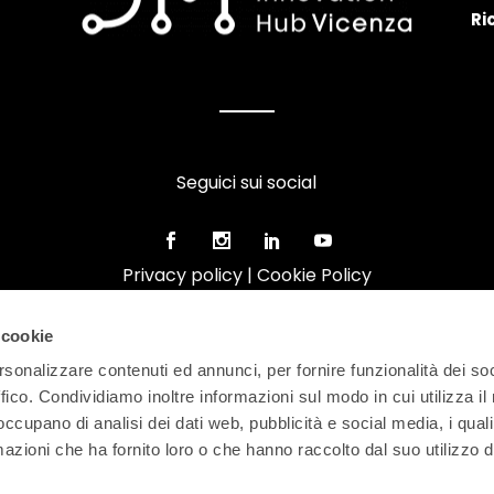
Ri
Seguici sui social
Privacy policy
|
Cookie Policy
 cookie
rsonalizzare contenuti ed annunci, per fornire funzionalità dei so
ffico. Condividiamo inoltre informazioni sul modo in cui utilizza il 
 occupano di analisi dei dati web, pubblicità e social media, i qual
azioni che ha fornito loro o che hanno raccolto dal suo utilizzo d
FEDERAZIONE ARTIGIANI IMPRENDITORI VICENTINI | Via Enri
P.IVA 02371540242 | REA VI-226266 | Tel. 0444.392300 | F