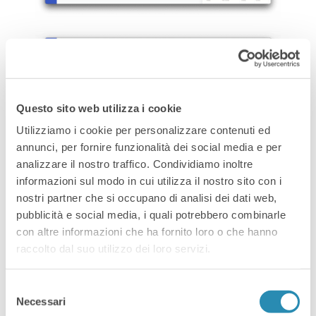
Questo sito web utilizza i cookie
Utilizziamo i cookie per personalizzare contenuti ed
annunci, per fornire funzionalità dei social media e per
analizzare il nostro traffico. Condividiamo inoltre
informazioni sul modo in cui utilizza il nostro sito con i
Utilizzando una videocamera SWIR, il software
nostri partner che si occupano di analisi dei dati web,
pubblicità e social media, i quali potrebbero combinarle
di TR2 è in grado di analizzare anche immagini
con altre informazioni che ha fornito loro o che hanno
iperspettrali. Le seguenti immagini illustrano
raccolto dal suo utilizzo dei loro servizi.
l’analisi condotta su cinque campioni di
materiale, ognuno contenente diverse
Selezione
sostanze contaminanti, trasportati su un
Necessari
del
nastro. La risposta iperspettrale viene