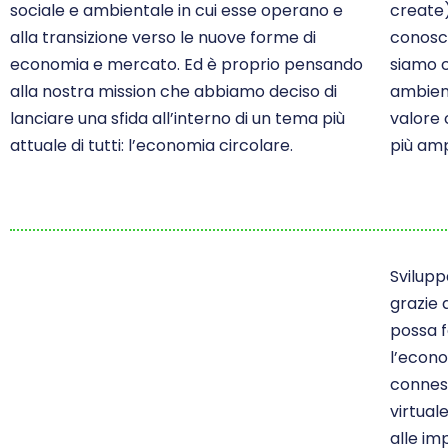
sociale e ambientale in cui esse operano e
create)
alla transizione verso le nuove forme di
conosce
economia e mercato. Ed è proprio pensando
siamo c
alla nostra mission che abbiamo deciso di
ambien
lanciare una sfida all’interno di un tema più
valore
attuale di tutti: l’economia circolare.
più am
Svilupp
grazie 
possa f
l’econo
conness
virtua
alle im