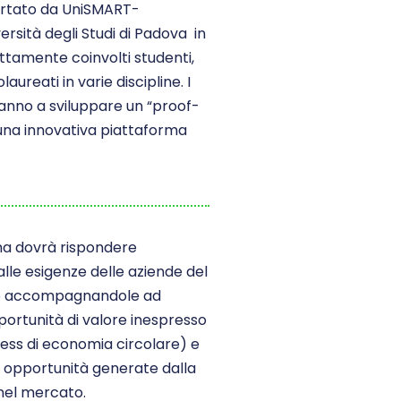
rtato da UniSMART-
rsità degli Studi di Padova in
ttamente coinvolti studenti,
aureati in varie discipline. I
ranno a sviluppare un
“proof-
una innovativa piattaforma
ma dovrà rispondere
lle esigenze delle aziende del
rio accompagnandole ad
portunità di valore inespresso
ness di economia circolare) e
e opportunità generate dalla
nel mercato.