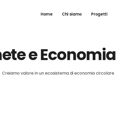
Home
Chi siamo
Progetti
Neural 
Exce
ete e Economia 
Gate4Inno
E-com
Digital Ma
Creiamo valore in un ecosistema di economia circolare
Learning 
Digital S