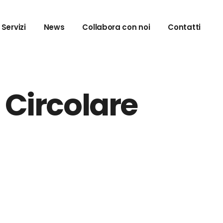
Servizi
News
Collabora con noi
Contatti
Seal of
llence
Circolare
vation
merce
rketing
Center
trategy
NIS2