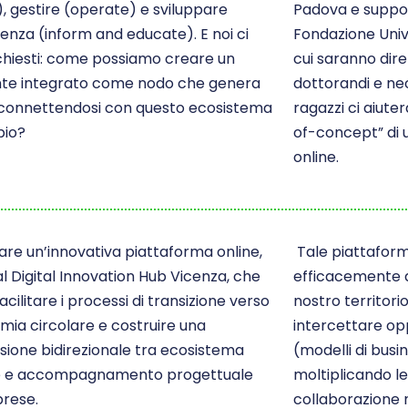
, gestire (operate) e sviluppare
Padova e suppo
nza (inform and educate). E noi ci
Fondazione Unive
hiesti: c
ome possiamo creare un
cui saranno dire
te integrato come nodo che genera
dottorandi e neol
 connettendosi con questo ecosistema
ragazzi ci aiute
pio?
of-concept” di 
online.
are un’innovativa piattaforma online,
Tale piattafor
al Digital Innovation Hub Vicenza, che
efficacemente a
acilitare i processi di transizione verso
nostro territo
mia circolare e costruire una
intercettare op
ione bidirezionale tra ecosistema
(modelli di busi
le e accompagnamento progettuale
moltiplicando l
prese.
collaborazione 