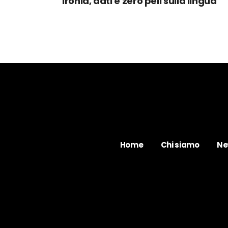
ironia, dati e zero peli sulla lingua
Home
Chi siamo
Ne