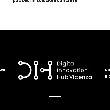
pubblici in soluzioni concrete
ws
Se
Ri