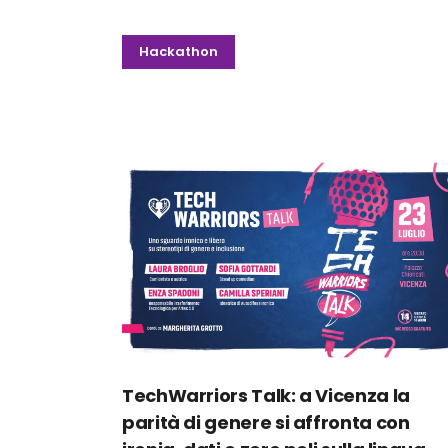
Hackathon
TechWarriors Talk: a Vicenza la
parità di genere si affronta con